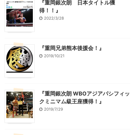
『重岡銀次朗 日本タイトル獲
得！！』
2022/3/28
『重岡兄弟熊本後援会！』
2019/10/21
『重岡銀次朗 WBOアジアパシフィッ
クミニマム級王座獲得！』
2019/7/29