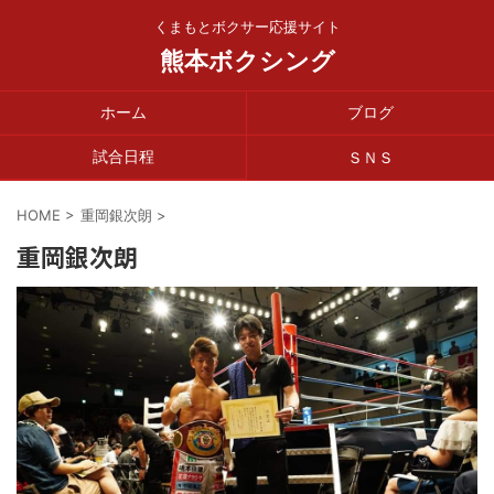
くまもとボクサー応援サイト
熊本ボクシング
ホーム
ブログ
試合日程
ＳＮＳ
HOME
>
重岡銀次朗
>
重岡銀次朗