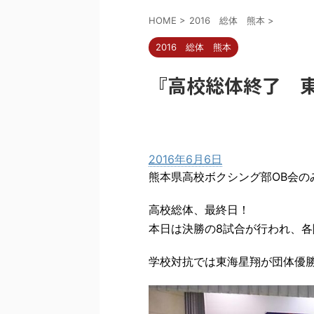
HOME
>
2016 総体 熊本
>
2016 総体 熊本
『高校総体終了 
2016年6月6日
熊本県高校ボクシング部OB会のみ
高校総体、最終日！
本日は決勝の8試合が行われ、
学校対抗では東海星翔が団体優