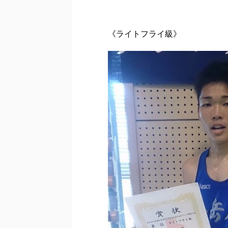
《ライトフライ級》