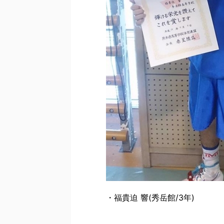
・福貴迫 響(秀岳館/3年)