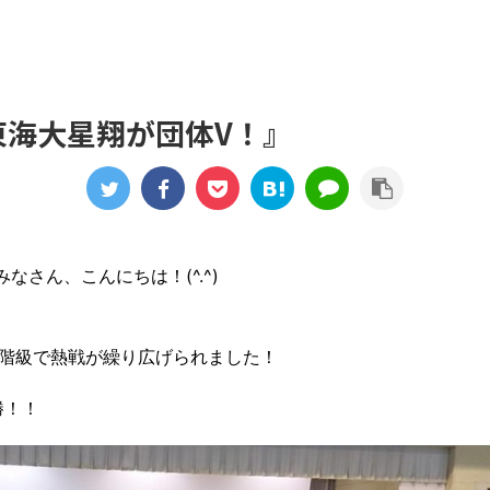
東海大星翔が団体V！』
なさん、こんにちは！(^.^)
各階級で熱戦が繰り広げられました！
勝！！