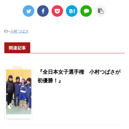
-
小村つばさ
関連記事
『全日本女子選手権 小村つばさが
初優勝！』