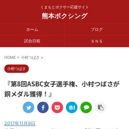
くまもとボクサー応援サイト
熊本ボクシング
ホーム
ブログ
試合日程
ＳＮＳ
HOME
>
小村つばさ
>
小村つばさ
『第8回ASBC女子選手権、小村つばさが
銅メダル獲得！』
2017年11月9日