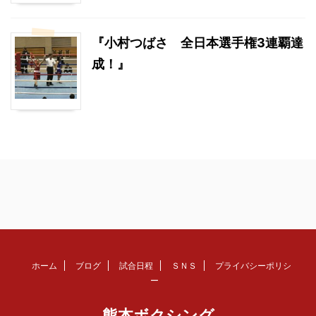
『小村つばさ 全日本選手権3連覇達
成！』
ホーム
ブログ
試合日程
ＳＮＳ
プライバシーポリシ
ー
熊本ボクシング