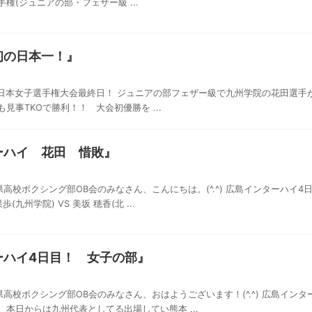
権(ジュニアの部・フェザー級 ...
初の日本一！』
日 全日本女子選手権大会最終日！ ジュニアの部フェザー級で九州学院の花田選
見事TKOで勝利！！ 大会初優勝を ...
ーハイ 花田 惜敗』
熊本県高校ボクシング部OB会のみなさん、こんにちは。(^.^) 広島インターハ
(九州学院) VS 美坂 穂香(北 ...
ーハイ4日目！ 女子の部』
熊本県高校ボクシング部OB会のみなさん、おはようございます！(^.^) 広島イン
本日からは九州代表としてる出場してい熊本 ...