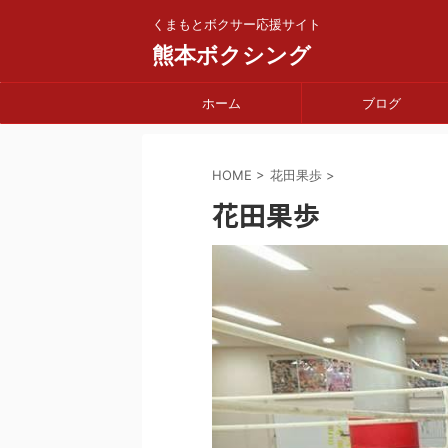
くまもとボクサー応援サイト
熊本ボクシング
ホーム
ブログ
HOME
>
花田果歩
>
花田果歩