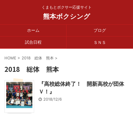
くまもとボクサー応援サイト
熊本ボクシング
ホーム
ブログ
試合日程
ＳＮＳ
HOME
>
2018 総体 熊本
>
2018 総体 熊本
『高校総体終了！ 開新高校が団体
Ｖ！』
2018/12/6