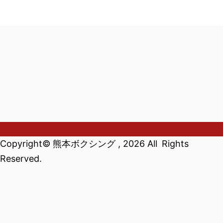
Copyright© 熊本ボクシング , 2026 All Rights
ホーム
ブログ
試合日程
ＳＮＳ
プライバシーポリシ
Reserved.
ー
熊本ボクシング
くまもとボクサー応援サイト