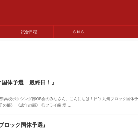
試合日程
ＳＮＳ
ク国体予選 最終日！』
 熊本県高校ボクシング部OB会のみなさん、こんにちは！(^.^) 九州ブロック国
の部》 《成年の部》 ◎フライ級 堤 ...
州ブロック国体予選』