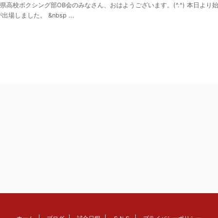
 熊本県高校ボクシング部OB会のみなさん、おはようございます。(^.^) 本日
場しました。 &nbsp ...