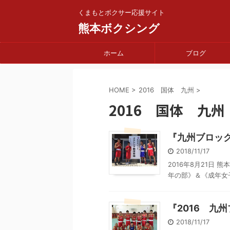
くまもとボクサー応援サイト
熊本ボクシング
ホーム
ブログ
HOME
>
2016 国体 九州
>
2016 国体 九州
『九州ブロッ
2018/11/17
2016年8月21日
年の部》＆《成年女子
『2016 九
2018/11/17