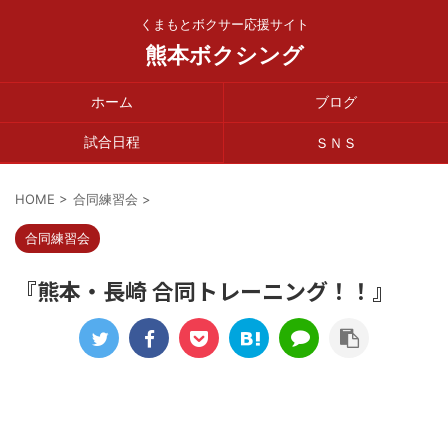
くまもとボクサー応援サイト
熊本ボクシング
ホーム
ブログ
試合日程
ＳＮＳ
HOME
>
合同練習会
>
合同練習会
『熊本・長崎 合同トレーニング！！』