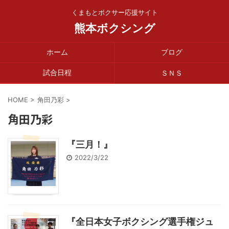
くまもとボクサー応援サイト
熊本ボクシング
ホーム
ブログ
試合日程
ＳＮＳ
HOME
>
角田乃彩
>
角田乃彩
『三月！』
2022/3/22
『全日本女子ボクシング選手権ジュ