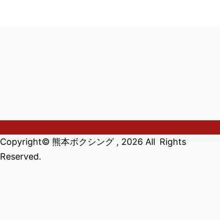
Copyright© 熊本ボクシング , 2026 All Rights
ホーム
ブログ
試合日程
ＳＮＳ
プライバシーポリシ
Reserved.
ー
熊本ボクシング
くまもとボクサー応援サイト