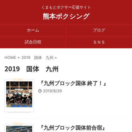
くまもとボクサー応援サイト
熊本ボクシング
ホーム
ブログ
試合日程
ＳＮＳ
HOME
>
2019 国体 九州
>
2019 国体 九州
『九州ブロック国体 終了！』
2019/8/26
『九州ブロック国体前合宿』