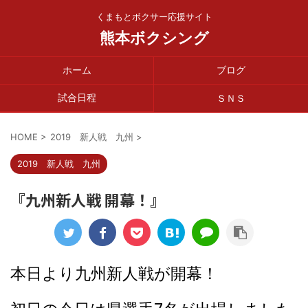
くまもとボクサー応援サイト
熊本ボクシング
ホーム
ブログ
試合日程
ＳＮＳ
HOME
>
2019 新人戦 九州
>
2019 新人戦 九州
『九州新人戦 開幕！』
本日より九州新人戦が開幕！