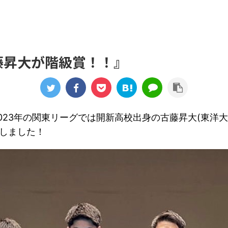
藤昇大が階級賞！！』
023年の関東リーグでは開新高校出身の古藤昇大(東洋
しました！