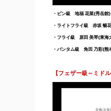
・ピン級 地福 花菜(秀岳館)
・ライトフライ級 赤坂 暢花
・フライ級 原田 美琴(
・バンタム級 角田 乃彩(熊
【フェザー級～ミドル