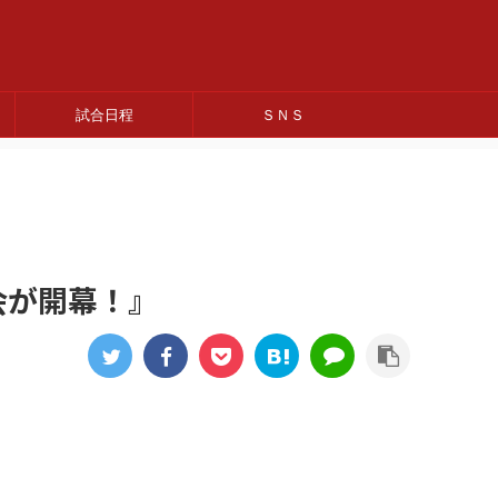
試合日程
ＳＮＳ
会が開幕！』