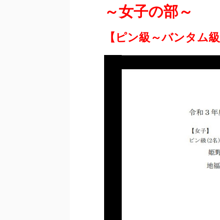
～女子の部～
【ピン級～バンタム級